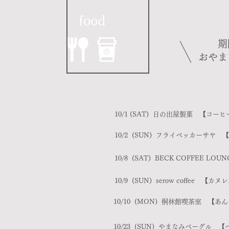
food
期
おやま
10/1 (
SAT) 日の出屋製菓 【コー
10/2 (SUN
) フライベッカーサヤ 
10/8 (SAT
) BECK COFFEE L
10/9 (SUN
) serow coffee 
10/10 (MON
) 桐林館喫茶室 【あ
10/23 (SUN
) やまなみベーグル 【