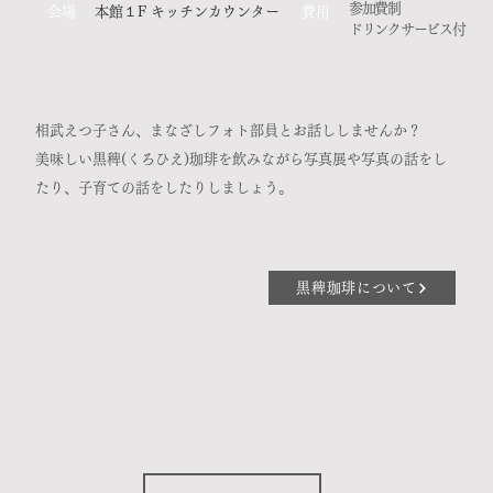
参加費制
​会場
​本館１F キッチンカウンター
​費用
ドリンクサービス付
相武えつ子さん、
まなざしフォト部員とお話ししませんか？
美味しい黒稗(くろひえ)珈琲を飲みながら写真展や写真の話をし
たり、子育ての話をしたりしましょう。
黒稗珈琲について