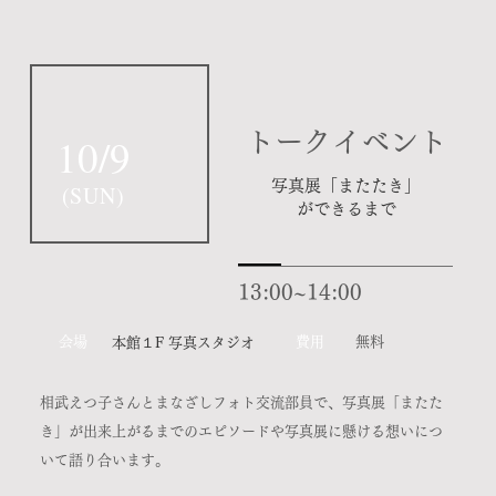
​トークイベント
10/9
写真展「またたき」
(
SUN
)
ができるまで
13:00~14:00
​会場
​費用
無料
​本館１F 写真スタジオ
相武えつ子さんとまなざしフォト交流部員で、写真展「またた
き」が出来上がるまでのエピソードや写真展に懸ける想いにつ
いて語り合います。